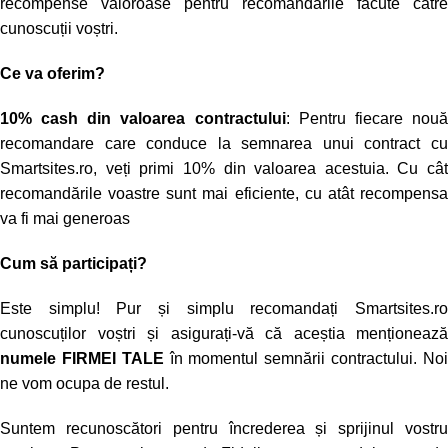
recompense valoroase pentru recomandările făcute către
cunoscuții voștri.
Ce va oferim?
10% cash din valoarea contractului
: Pentru fiecare nou
recomandare care conduce la semnarea unui contract cu
Smartsites.ro, veți primi 10% din valoarea acestuia. Cu cât
recomandările voastre sunt mai eficiente, cu atât recompensa
va fi mai generoas
Cum să participați?
Este simplu! Pur și simplu recomandați Smartsites.ro
cunoscuților voștri și asigurați-vă că aceștia menționează
numele FIRMEI TALE
în momentul semnării contractului. No
ne vom ocupa de restul.
Suntem recunoscători pentru încrederea și sprijinul vostru