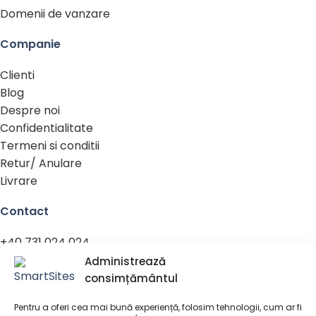
Domenii de vanzare
Companie
Clienti
Blog
Despre noi
Confidentialitate
Termeni si conditii
Retur/ Anulare
Livrare
Contact
+40 731 024 024
contact@smartsites.ro
Administrează
Luni – Vineri
consimțământul
08:00-18:00
Pentru a oferi cea mai bună experiență, folosim tehnologii, cum ar fi