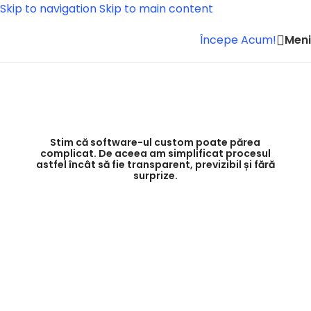
Skip to navigation
Skip to main content
Men
Începe Acum!
Stim că software-ul custom poate părea
complicat. De aceea am simplificat procesul
astfel încât să fie transparent, previzibil și fără
surprize.
Un proces clar, de la prima discuție la
lansare
Fie că ai nevoie de o aplicație pentru clienți, pentru
echipa ta sau pentru un produs nou — gestionăm tot
procesul.