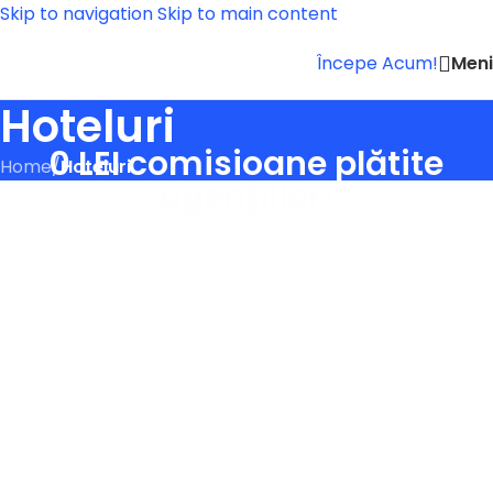
Skip to navigation
Skip to main content
Men
Începe Acum!
Hoteluri
0 LEI comisioane plătite
Home
/
Hoteluri
agenţiilor!
Creşte-ţi profitul cu un site propriu de
rezervări, in 2 zile!