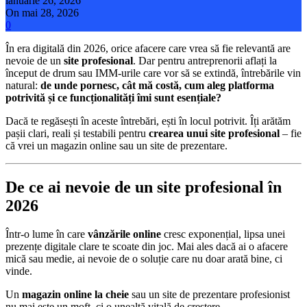
ianuarie 26, 2026
On mai 28, 2026
0
În era digitală din 2026, orice afacere care vrea să fie relevantă are
nevoie de un
site profesional
. Dar pentru antreprenorii aflați la
început de drum sau IMM-urile care vor să se extindă, întrebările vin
natural:
de unde pornesc, cât mă costă, cum aleg platforma
potrivită și ce funcționalități îmi sunt esențiale?
Dacă te regăsești în aceste întrebări, ești în locul potrivit. Îți arătăm
pașii clari, reali și testabili pentru
crearea unui site profesional
– fie
că vrei un magazin online sau un site de prezentare.
De ce ai nevoie de un site profesional în
2026
Într-o lume în care
vânzările online
cresc exponențial, lipsa unei
prezențe digitale clare te scoate din joc. Mai ales dacă ai o afacere
mică sau medie, ai nevoie de o soluție care nu doar arată bine, ci
vinde.
Un
magazin online la cheie
sau un site de prezentare profesionist
nu mai este un moft, ci o unealtă vitală de creștere.