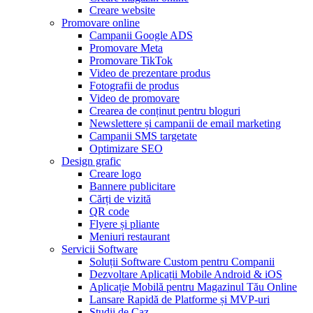
Creare website
Promovare online
Campanii Google ADS
Promovare Meta
Promovare TikTok
Video de prezentare produs
Fotografii de produs
Video de promovare
Crearea de conținut pentru bloguri
Newslettere și campanii de email marketing
Campanii SMS targetate
Optimizare SEO
Design grafic
Creare logo
Bannere publicitare
Cărți de vizită
QR code
Flyere și pliante
Meniuri restaurant
Servicii Software
Soluții Software Custom pentru Companii
Dezvoltare Aplicații Mobile Android & iOS
Aplicație Mobilă pentru Magazinul Tău Online
Lansare Rapidă de Platforme și MVP-uri
Studii de Caz