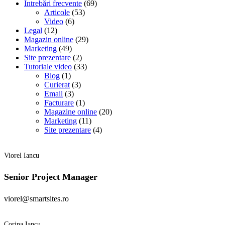
Întrebări frecvente
(69)
Articole
(53)
Video
(6)
Legal
(12)
Magazin online
(29)
Marketing
(49)
Site prezentare
(2)
Tutoriale video
(33)
Blog
(1)
Curierat
(3)
Email
(3)
Facturare
(1)
Magazine online
(20)
Marketing
(11)
Site prezentare
(4)
Viorel Iancu
Senior Project Manager
viorel@smartsites.ro
Corina Iancu