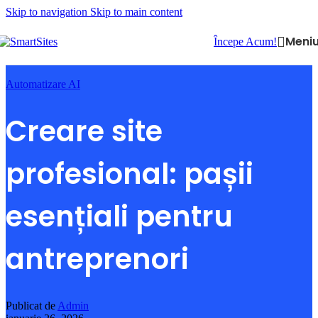
Skip to navigation
Skip to main content
Meni
Începe Acum!
Automatizare AI
Creare site
profesional: pașii
esențiali pentru
antreprenori
Publicat de
Admin