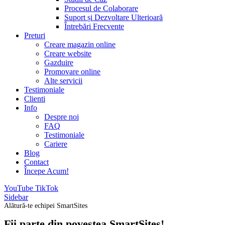
Procesul de Colaborare
Suport și Dezvoltare Ulterioară
Întrebări Frecvente
Preturi
Creare magazin online
Creare website
Gazduire
Promovare online
Alte servicii
Testimoniale
Clienti
Info
Despre noi
FAQ
Testimoniale
Cariere
Blog
Contact
Începe Acum!
YouTube
TikTok
Sidebar
Alătură-te echipei SmartSites
Fii parte din povestea SmartSites!