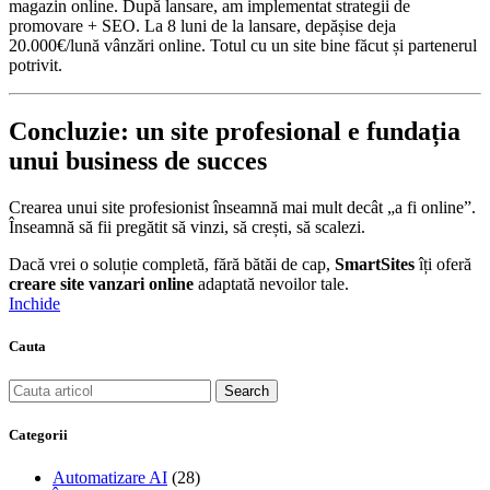
magazin online. După lansare, am implementat strategii de
promovare + SEO. La 8 luni de la lansare, depășise deja
20.000€/lună vânzări online. Totul cu un site bine făcut și partenerul
potrivit.
Concluzie: un site profesional e fundația
unui business de succes
Crearea unui site profesionist înseamnă mai mult decât „a fi online”.
Înseamnă să fii pregătit să vinzi, să crești, să scalezi.
Dacă vrei o soluție completă, fără bătăi de cap,
SmartSites
îți oferă
creare site vanzari online
adaptată nevoilor tale.
Inchide
Cauta
Search
Categorii
Automatizare AI
(28)