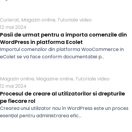
Admin
Curierat
,
Magazin online
,
Tutoriale video
12 mai 2024
Pasii de urmat pentru a importa comenzile din
WordPress in platforma Ecolet
Importul comenzilor din platforma WooCommerce in
eColet se va face conform documentatiei p...
Admin
Magazin online
,
Magazine online
,
Tutoriale video
12 mai 2024
Procesul de creare al utilizatorilor si drepturile
pe fiecare rol
Crearea unui utilizator nou în WordPress este un proces
esențial pentru administrarea efic...
Admin