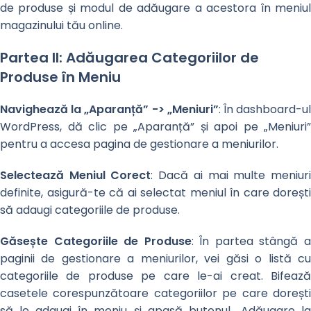
de produse și modul de adăugare a acestora în meniul
magazinului tău online.
Partea II: Adăugarea Categoriilor de
Produse în Meniu
Navighează la „Aparanță” -> „Meniuri”
: În dashboard-u
WordPress, dă clic pe „Aparanță” și apoi pe „Meniuri”
pentru a accesa pagina de gestionare a meniurilor.
Selectează Meniul Corect
: Dacă ai mai multe meniur
definite, asigură-te că ai selectat meniul în care dorești
să adaugi categoriile de produse.
Găsește Categoriile de Produse
: În partea stângă 
paginii de gestionare a meniurilor, vei găsi o listă cu
categoriile de produse pe care le-ai creat. Bifează
casetele corespunzătoare categoriilor pe care dorești
să le adaugi în meniu și apasă butonul „Adăugare la