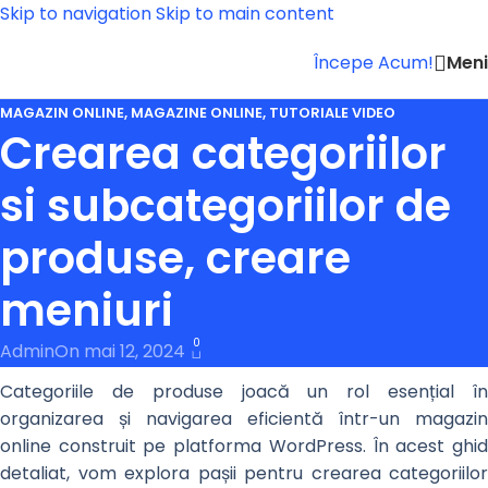
Skip to navigation
Skip to main content
Men
Începe Acum!
MAGAZIN ONLINE
,
MAGAZINE ONLINE
,
TUTORIALE VIDEO
Crearea categoriilor
si subcategoriilor de
produse, creare
meniuri
0
Admin
On mai 12, 2024
Categoriile de produse joacă un rol esențial în
organizarea și navigarea eficientă într-un magazin
online construit pe platforma WordPress. În acest ghid
detaliat, vom explora pașii pentru crearea categoriilor