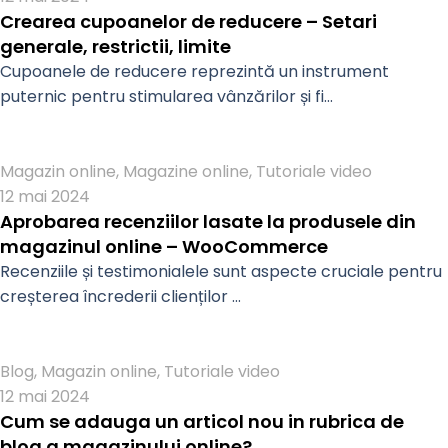
Crearea cupoanelor de reducere – Setari
generale, restrictii, limite
Cupoanele de reducere reprezintă un instrument
puternic pentru stimularea vânzărilor și fi...
Admin
Magazin online
,
Magazine online
,
Tutoriale video
12 mai 2024
Aprobarea recenziilor lasate la produsele din
magazinul online – WooCommerce
Recenziile și testimonialele sunt aspecte cruciale pentru
creșterea încrederii clienților ...
Admin
Blog
,
Magazin online
,
Tutoriale video
12 mai 2024
Cum se adauga un articol nou in rubrica de
blog a magazinului online?