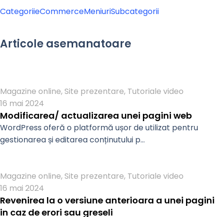
Categorii
eCommerce
Meniuri
Subcategorii
Articole asemanatoare
Admin
Magazine online
,
Site prezentare
,
Tutoriale video
16 mai 2024
Modificarea/ actualizarea unei pagini web
WordPress oferă o platformă ușor de utilizat pentru
gestionarea și editarea conținutului p...
Admin
Magazine online
,
Site prezentare
,
Tutoriale video
16 mai 2024
Revenirea la o versiune anterioara a unei pagini
in caz de erori sau greseli