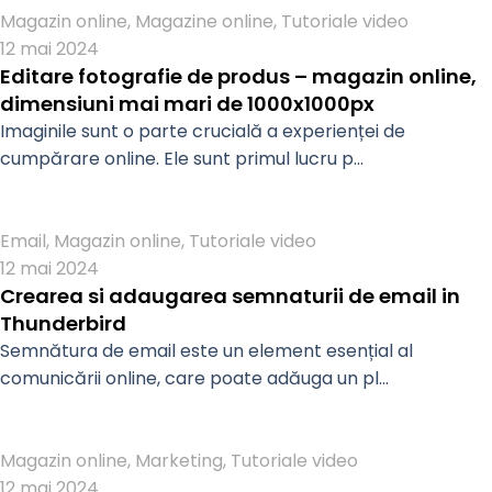
Magazin online
,
Magazine online
,
Tutoriale video
12 mai 2024
Editare fotografie de produs – magazin online,
dimensiuni mai mari de 1000x1000px
Imaginile sunt o parte crucială a experienței de
cumpărare online. Ele sunt primul lucru p...
Admin
Email
,
Magazin online
,
Tutoriale video
12 mai 2024
Crearea si adaugarea semnaturii de email in
Thunderbird
Semnătura de email este un element esențial al
comunicării online, care poate adăuga un pl...
Admin
Magazin online
,
Marketing
,
Tutoriale video
12 mai 2024