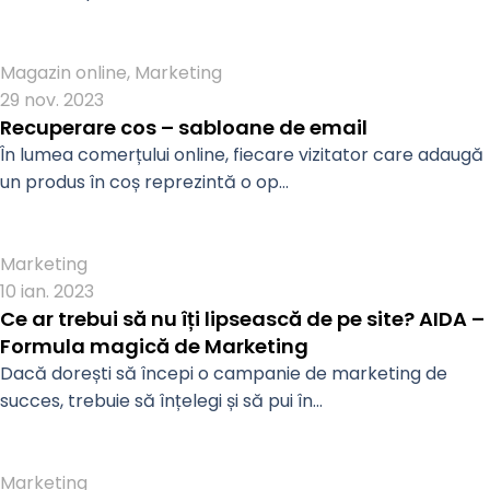
Admin
Magazin online
,
Marketing
29 nov. 2023
Recuperare cos – sabloane de email
În lumea comerțului online, fiecare vizitator care adaugă
un produs în coș reprezintă o op...
Admin
Marketing
10 ian. 2023
Ce ar trebui să nu îți lipsească de pe site? AIDA –
Formula magică de Marketing
Dacă dorești să începi o campanie de marketing de
succes, trebuie să înțelegi și să pui în...
Admin
Marketing