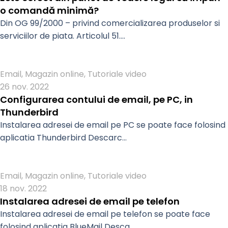
o comandă minimă?
Din OG 99/2000 – privind comercializarea produselor si
serviciilor de piata. Articolul 51....
Admin
Email
,
Magazin online
,
Tutoriale video
26 nov. 2022
Configurarea contului de email, pe PC, in
Thunderbird
Instalarea adresei de email pe PC se poate face folosind
aplicatia Thunderbird Descarc...
Admin
Email
,
Magazin online
,
Tutoriale video
18 nov. 2022
Instalarea adresei de email pe telefon
Instalarea adresei de email pe telefon se poate face
folosind aplicatia BlueMail Desca...