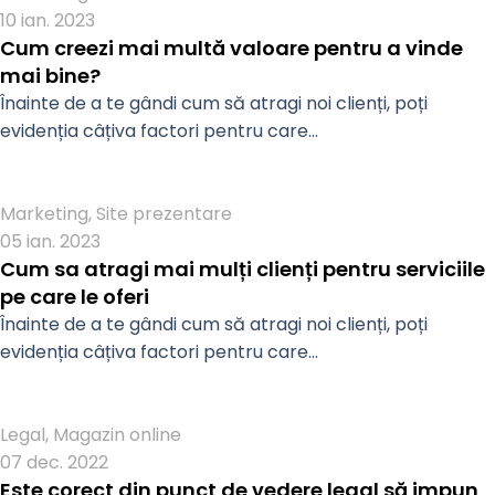
10 ian. 2023
Cum creezi mai multă valoare pentru a vinde
mai bine?
Înainte de a te gândi cum să atragi noi clienți, poți
evidenția câțiva factori pentru care...
Admin
Marketing
,
Site prezentare
05 ian. 2023
Cum sa atragi mai mulți clienți pentru serviciile
pe care le oferi
Înainte de a te gândi cum să atragi noi clienți, poți
evidenția câțiva factori pentru care...
Admin
Legal
,
Magazin online
07 dec. 2022
Este corect din punct de vedere legal să impun