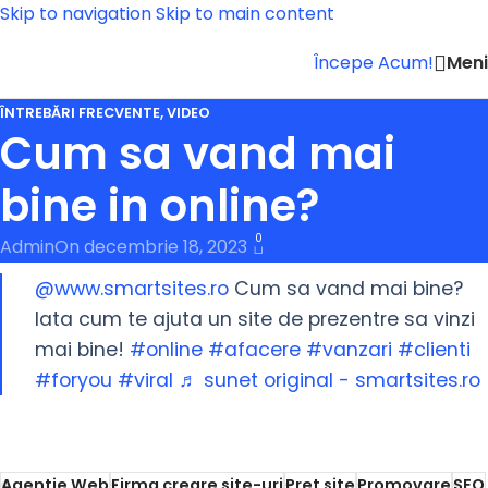
Skip to navigation
Skip to main content
Men
Începe Acum!
ÎNTREBĂRI FRECVENTE
,
VIDEO
Cum sa vand mai
bine in online?
0
Admin
On decembrie 18, 2023
@www.smartsites.ro
Cum sa vand mai bine?
Iata cum te ajuta un site de prezentre sa vinzi
mai bine!
#online
#afacere
#vanzari
#clienti
#foryou
#viral
♬ sunet original - smartsites.ro
Agentie Web
Firma creare site-uri
Pret site
Promovare
SEO