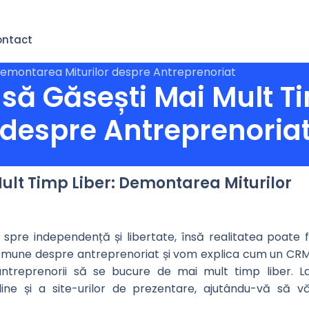
ntact
ă Găsești Mai Mult Ti
 despre Antreprenoria
ult Timp Liber: Demontarea Miturilor
spre independență și libertate, însă realitatea poate f
 comune despre antreprenoriat și vom explica cum un CR
treprenorii să se bucure de mai mult timp liber. L
ne și a site-urilor de prezentare, ajutându-vă să v