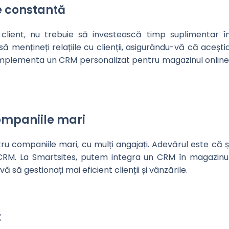
ie constantă
client, nu trebuie să investească timp suplimentar î
ă mențineți relațiile cu clienții, asigurându-vă că acești
e implementa un CRM personalizat pentru magazinul online
companiile mari
u companiile mari, cu mulți angajați. Adevărul este că ș
CRM. La Smartsites, putem integra un CRM în magazinu
ă să gestionați mai eficient clienții și vânzările.
t