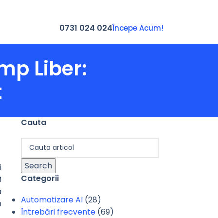
0731 024 024
Începe Acum!
mp Liber:
t
Cauta
Search
i
Categorii
M
a
Automatizare AI
(28)
ă
Întrebări frecvente
(69)