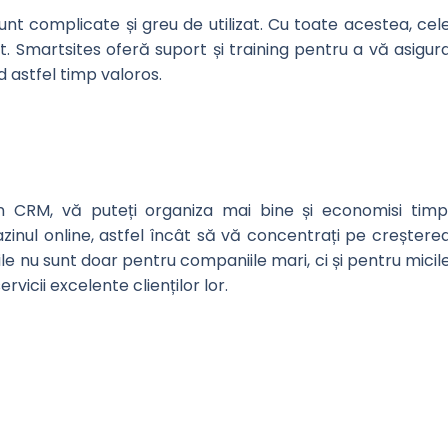
nt complicate și greu de utilizat. Cu toate acestea, cel
t. Smartsites oferă suport și training pentru a vă asigur
d astfel timp valoros.
un CRM, vă puteți organiza mai bine și economisi timp
inul online, astfel încât să vă concentrați pe creștere
ile nu sunt doar pentru companiile mari, ci și pentru micil
vicii excelente clienților lor.