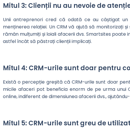
Mitul 3: Clienții nu au nevoie de atenț
Unii antreprenori cred că odată ce au câștigat un 
menținerea relației. Un CRM vă ajută să monitorizați și s
rămân mulțumiți și loiali afacerii dvs. Smartsites poat
astfel încât să păstrați clienții implicați.
Mitul 4: CRM-urile sunt doar pentru 
Există o percepție greșită că CRM-urile sunt doar pentr
micile afaceri pot beneficia enorm de pe urma unui 
online, indiferent de dimensiunea afacerii dvs., ajutându-v
Mitul 5: CRM-urile sunt greu de utiliza