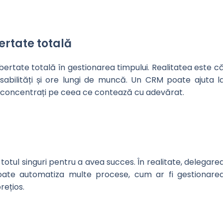
ertate totală
bertate totală în gestionarea timpului. Realitatea este c
sabilități și ore lungi de muncă. Un CRM poate ajuta l
ă concentrați pe ceea ce contează cu adevărat.
otul singuri pentru a avea succes. În realitate, delegare
poate automatiza multe procese, cum ar fi gestionare
rețios.