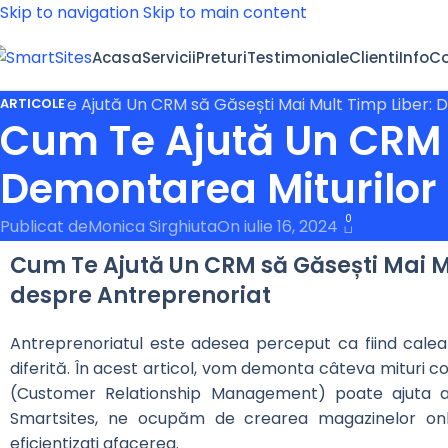
Skip to navigation
Skip to main content
Acasa
Servicii
Preturi
Testimoniale
Clienti
Info
Co
ARTICOLE
Cum Te Ajută Un CRM s
Demontarea Miturilor
0
Publicat de
Monica Sirghiuta
On iulie 16, 2024
Cum Te Ajută Un CRM să Găsești Mai M
despre Antreprenoriat
Antreprenoriatul este adesea perceput ca fiind calea 
diferită. În acest articol, vom demonta câteva mituri
(Customer Relationship Management) poate ajuta an
Smartsites, ne ocupăm de crearea magazinelor onli
eficientizați afacerea.