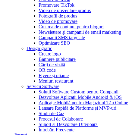
Promovare TikTok
Video de prezentare produs
Fotografii de produs
Video de promovare
Crearea de conținut pentru bloguri
Newslettere și campanii de email marketing
Campanii SMS targetate
Optimizare SEO
Design grafic
Creare logo
Bannere publicitare
Cărți de vizită
QR code
Flyere și pliante
Meniuri restaurant
Servicii Software
Soluții Software Custom pentru Companii
Dezvoltare Aplicații Mobile Android & iOS
Aplicație Mobilă pentru Magazinul Tău Online
Lansare Rapidă de Platforme și MVP-uri
Studii de Caz
Procesul de Colaborare
Suport și Dezvoltare Ulterioară
Întrebări Frecvente