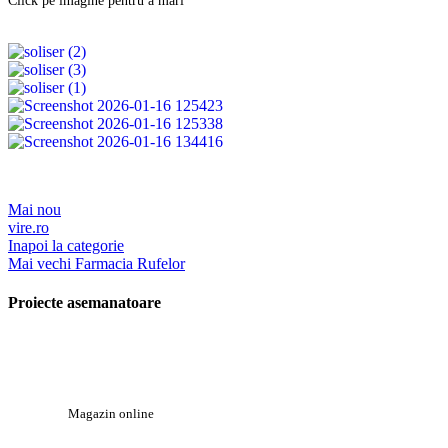
Click pe imagine pentru a mări
Mai nou
vire.ro
Inapoi la categorie
Mai vechi
Farmacia Rufelor
Proiecte asemanatoare
Magazin online