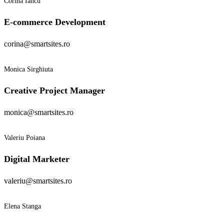
Corina Iancu
E-commerce Development
corina@smartsites.ro
Monica Sirghiuta
Creative Project Manager
monica@smartsites.ro
Valeriu Poiana
Digital Marketer
valeriu@smartsites.ro
Elena Stanga