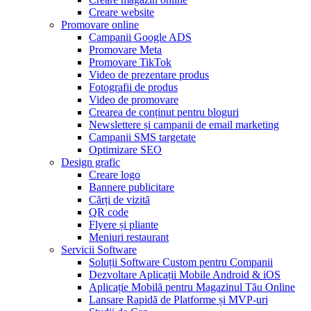
Creare website
Promovare online
Campanii Google ADS
Promovare Meta
Promovare TikTok
Video de prezentare produs
Fotografii de produs
Video de promovare
Crearea de conținut pentru bloguri
Newslettere și campanii de email marketing
Campanii SMS targetate
Optimizare SEO
Design grafic
Creare logo
Bannere publicitare
Cărți de vizită
QR code
Flyere și pliante
Meniuri restaurant
Servicii Software
Soluții Software Custom pentru Companii
Dezvoltare Aplicații Mobile Android & iOS
Aplicație Mobilă pentru Magazinul Tău Online
Lansare Rapidă de Platforme și MVP-uri