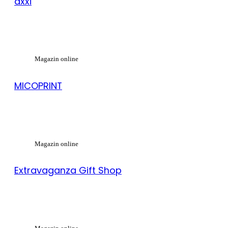
axxi
Magazin online
MICOPRINT
Magazin online
Extravaganza Gift Shop