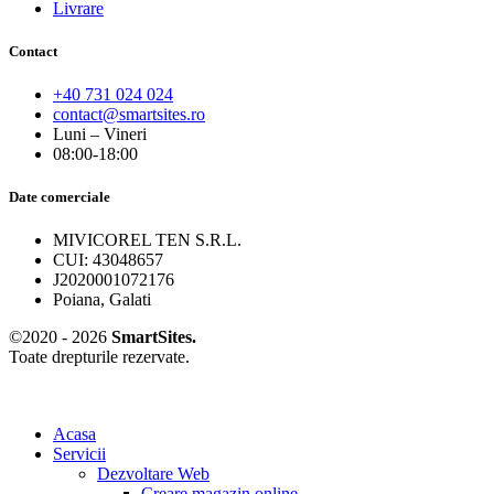
Livrare
Contact
+40 731 024 024
contact@smartsites.ro
Luni – Vineri
08:00-18:00
Date comerciale
MIVICOREL TEN S.R.L.
CUI: 43048657
J2020001072176
Poiana, Galati
©2020 - 2026
SmartSites.
Toate drepturile rezervate.
Acasa
Servicii
Dezvoltare Web
Creare magazin online