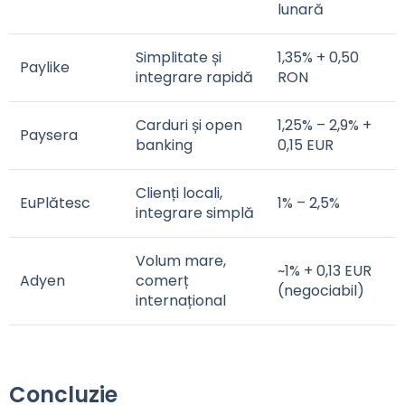
lunară
Simplitate și
1,35% + 0,50
Paylike
integrare rapidă
RON
Carduri și open
1,25% – 2,9% +
Paysera
banking
0,15 EUR
Clienți locali,
EuPlătesc
1% – 2,5%
integrare simplă
Volum mare,
~1% + 0,13 EUR
Adyen
comerț
(negociabil)
internațional
Concluzie