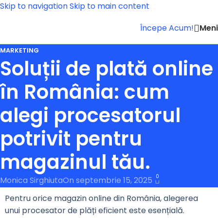
Skip to navigation
Skip to main content
Men
Începe Acum!
MARKETING
Soluții de plată online
în România: cum
alegi procesatorul
potrivit pentru
magazinul tău.
0
Monica Sirghiuta
On septembrie 15, 2025
Pentru orice magazin online din România, alegerea
unui procesator de plăți eficient este esențială.